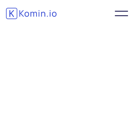
Sparen Sie Zeit bei der Erstellung,
digitalisieren Sie die Dokumentation und
verfolgen Sie das Feedback vor Ort, um die
Geschäftsabläufe der Produktions-,
Wartungs- usw. Teams kontinuierlich zu