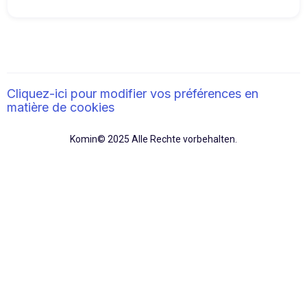
Tools
:Komin.io lässt sich problemlos in
Referenten einzugehen. Auf diese Weise
Ihre vorhandenen Geschäftstools (ERP,
wird eine homogene Schulung für das
MES, GMAO, SIRH usw.) integrieren und
gesamte Geschäftsteam und die gesamte
kann auch mit anderen Plattformen
Organisation gewährleistet.
verbunden werden, die sich dem Erstellen
Cliquez-ici pour modifier vos préférences en
oder Lesen von Inhalten widmen.
matière de cookies
Komin© 2025 Alle Rechte vorbehalten.