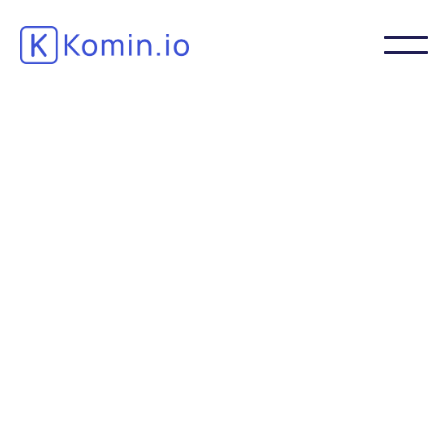
Verlaag de kosten en verbeter de prestaties
van uw bedrijfsteams met gecentraliseerd
en intuïtief kennisbeheer.
Vraag een demo aan