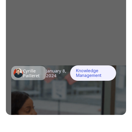
„Wissen kapitalisieren“ bezieht sich auf den
Prozess, bei dem eine Organisation das von
ihren Mitarbeitern gesammelte Wissen,
Fähigkeiten, Erfahrungen und Fachwissen
aktiv sammelt, organisiert, speichert und
weitergibt. Heute werden im Durchschnitt
nur 20% des Wissens in Unternehmen
formalisiert!
Cyrille
January 8,
Knowledge
Pailleret
2024
Management