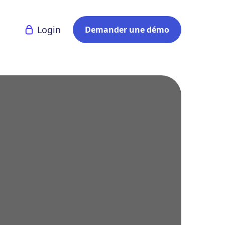
Login
Demander une démo
ssait par
tences