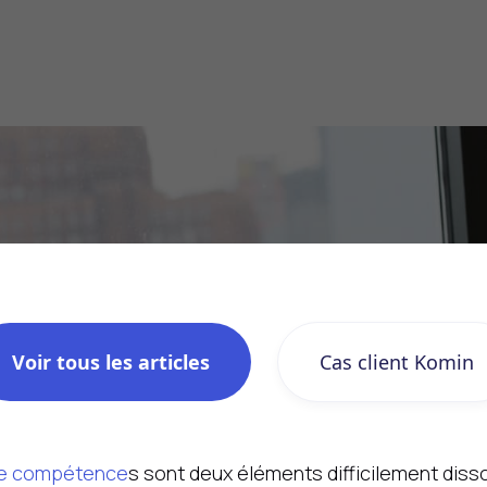
optimisé ni assuré, c’est le poste concerné par la mobil
aussi l’équipe.
Voir tous les articles
Cas client Komin
de compétence
s sont deux éléments difficilement dissoc