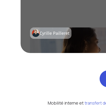
Si ce transfert n’est ni 
Cyrille Pailleret
Mobilité interne et
transfert 