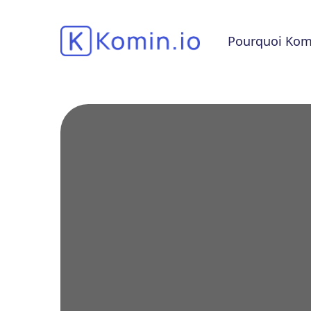
Pourquoi Kom
Si la mo
un tr