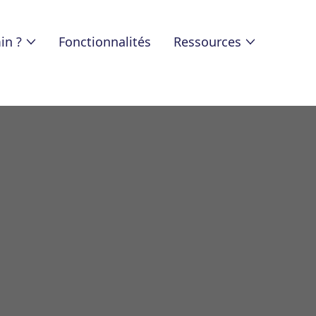
in ?
Fonctionnalités
Ressources
bilité interne pa
ansfert de compé
systématique ?