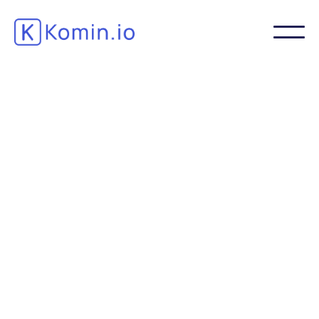
Rattachez vos audits de postes aux standards et
mesurez en continu la conformité et l'amélioration
des pratiques sur le terrain.
Une seule interface pour créer et consulter
standards et formulaires de conformité