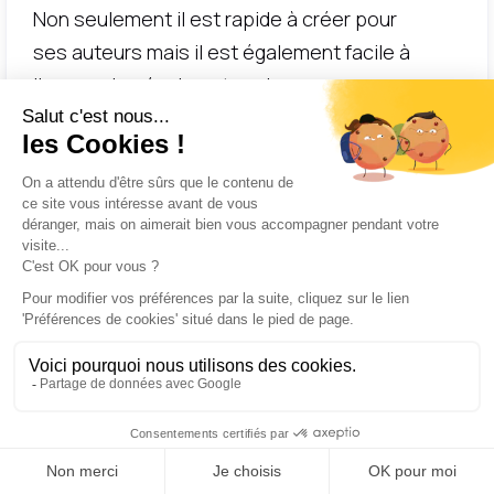
Non seulement il est rapide à créer pour
ses auteurs mais il est également facile à
lire pour les équipes terrain.
La création de contenu semble exigeante
en termes de temps. C’est pour répondre
à cette crainte que nous avons élaboré
une solution qui révolutionne
véritablement la création de contenu et le
partage des connaissances en entreprise.
Nous nous appuyons sur les meilleures
pratiques pour garantir un processus de
création rapide :
1.
Accompagnement en amont
: Komin
vous guide pour identifier les cas d'usage