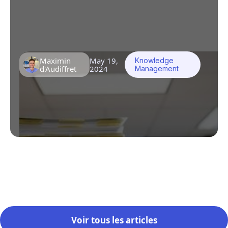
sembler complexe, mais en comprenant les
critères clés et en évitant les pièges
courants, votre organisation peut réussir
cette démarche
Maximin
May 19,
Knowledge
d'Audiffret
2024
Management
Voir tous les articles