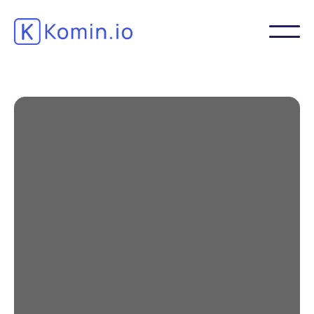
Comprendre la norme
ISO 9001 : Critères et
pièges à éviter
Obtenir la certification ISO 9001 peut